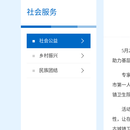
社会服务
社会公益
5
乡村振兴
助力基
民族团结
专
市第一
镇卫生
活
性，让
古城镇