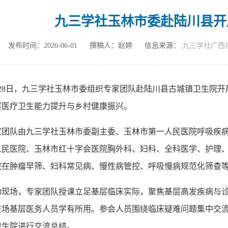
九三学社玉林市委赴陆川县开
发布时间：2026-06-01
撰稿人：赵婷
信息来源：
九三学社广西
月28日，九三学社玉林市委组织专家团队赴陆川县古城镇卫生院
层医疗卫生能力提升与乡村健康振兴。
家团队由九三学社玉林市委副主委、玉林市第一人民医院呼吸疾
人民医院、玉林市红十字会医院胸外科、妇科、全科医学、护理
院在肿瘤早筛、妇科常见病、慢性病管控、呼吸慢病规范化筛查
动现场，专家团队授课立足基层临床实际，聚焦基层高发疾病与
在场基层医务人员学有所用。参会人员围绕临床疑难问题集中交
卫生院进行交流总结。