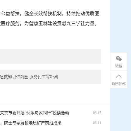
疗公益帮扶，健全长效帮扶机制，持续推动优质医
质医疗服务，为健康玉林建设贡献九三学社力量。
微信
 急救知识进商圈 服务民生零距离
返回顶部
来宾市委开展“快乐与家同行”悦读活动
06-15
，院士专家解锁地质矿产前沿成果
06-11