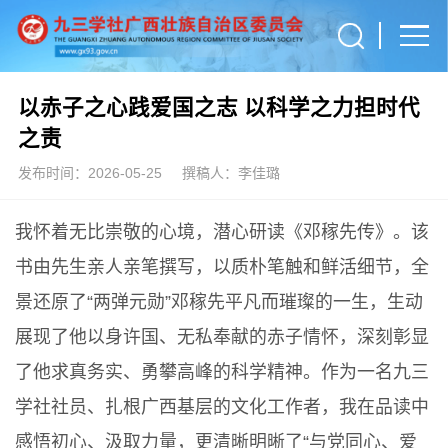
以赤子之心践爱国之志 以科学之力担时代
之责
发布时间：2026-05-25
撰稿人：李佳璐
我怀着无比崇敬的心境，潜心研读《邓稼先传》。该
书由先生亲人亲笔撰写，以质朴笔触和鲜活细节，全
景还原了“两弹元勋”邓稼先平凡而璀璨的一生，生动
展现了他以身许国、无私奉献的赤子情怀，深刻彰显
了他求真务实、勇攀高峰的科学精神。作为一名九三
学社社员、扎根广西基层的文化工作者，我在品读中
感悟初心、汲取力量，更清晰明晰了“与党同心、爱