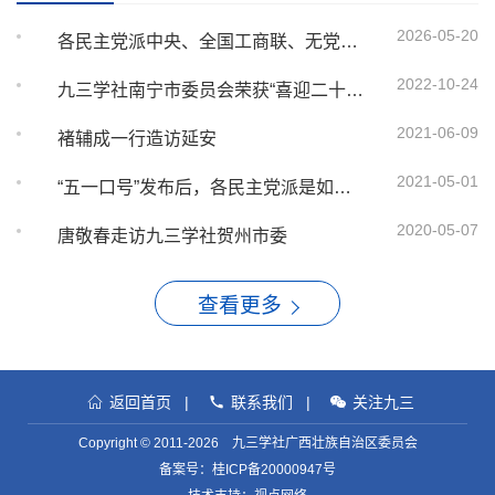
2026-05-20
各民主党派中央、全国工商联、无党派代表人士队伍建设研讨会在京召开 李干杰出席并讲话
2022-10-24
九三学社南宁市委员会荣获“喜迎二十大 同心跟党走”2022年“同心杯”南宁市政协气排球比赛季军
2021-06-09
褚辅成一行造访延安
2021-05-01
“五一口号”发布后，各民主党派是如何响应的？
2020-05-07
唐敬春走访九三学社贺州市委
查看更多
返回首页
|
联系我们
|
关注九三
Copyright © 2011-2026 九三学社广西壮族自治区委员会
备案号：
桂ICP备20000947号