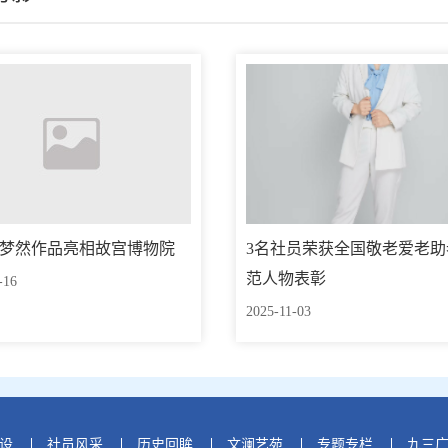
梦然作品亮相故宫博物院
3名社员荣获全国敬老爱老助
范人物表彰
-16
2025-11-03
设
社员风采
历史回眸
文澜艺苑
专题专栏
九三