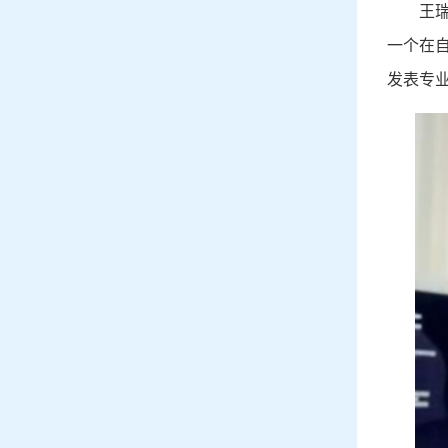
王
一个在
发表专