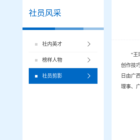
社员风采
社内英才
“
榜样人物
创作技巧
社员剪影
日由广
理事、