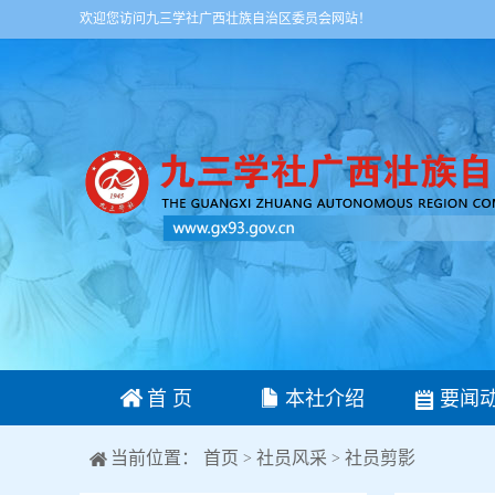
欢迎您访问九三学社广西壮族自治区委员会网站！
首 页
本社介绍
要闻
当前位置：
首页
社员风采
社员剪影
>
>