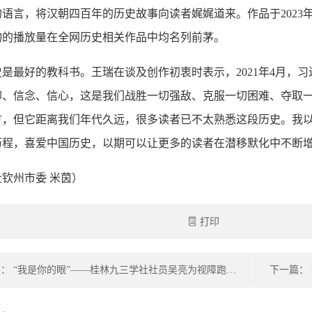
的语言，将汉朝四百年的历史故事向读者娓娓道来。作品于2023
物的播放量在全网历史相关作品中均名列前茅。
史是最好的教科书。王瑞在谈及创作初衷时表示，2021年4月，
仰、信念、信心，这是我们战胜一切强敌、克服一切困难、夺取一
方，但它距离我们年代久远，很多读者已不太熟悉这段历史。我
历程，喜爱中国历史，以期可以让更多的读者在潜移默化中不断
社钦州市委 米茵）
打印
上一篇： “我是你的眼”——桂林九三学社社员吴亮为视障跑者陪跑马拉松