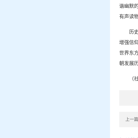
谐幽默
有声读
历
增强信
世界东
朝发展
（