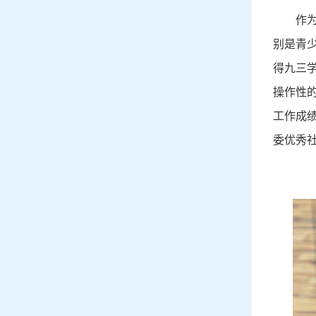
作
别是青
得九三
操作性
工作成
委优秀