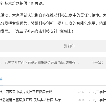
中的技术难题提供了新思路。
过活动，大家深刻认识到自身在推动科技进步中的责任与使命。
充分发挥专业优势，紧跟科技创新，提升自身的智能化水平，精
发展。（九三学社来宾市科技支社 涂海陆 ）
打印
上一篇： 九三学社广西区直基层组织联合开展“凝心铸魂强根基、团结奋进新征程”主题教育学习考察活动
荐
社广西区直中华片支社召开换届会议
07-27
九三学社防城港市基层委开展“民法典进校园”法治宣讲活动
06-25
九三学社