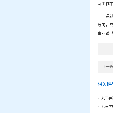
际工作
通
导向，
事业蓬勃
相关推
九三学