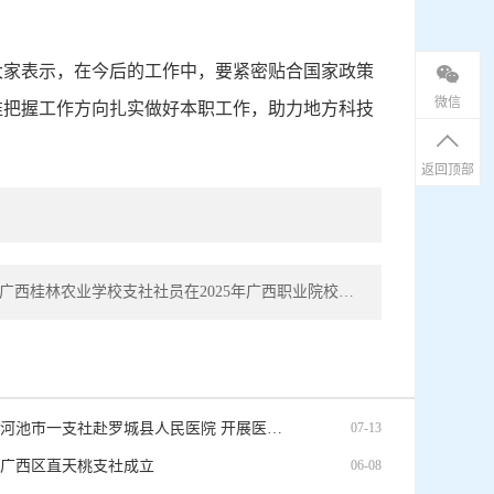
大家表示，在今后的工作中，要紧密贴合国家政策
微信
准把握工作方向扎实做好本职工作，助力地方科技
返回顶部
下一篇： 广西桂林农业学校支社社员在2025年广西职业院校技能大赛展风采
九三学社河池市一支社赴罗城县人民医院 开展医卫帮扶活动
07-13
广西区直天桃支社成立
06-08