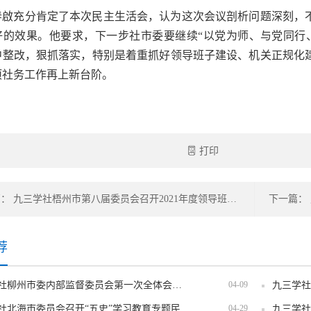
春啟充分肯定了本次民主生活会，认为这次会议剖析问题深刻，
好的效果。他要求，下一步社市委要继续“以党为师、与党同行
中整改，狠抓落实，特别是着重抓好领导班子建设、机关正规化
项社务工作再上新台阶。
打印
上一篇： 九三学社梧州市第八届委员会召开2021年度领导班子民主生活会
荐
九三学社柳州市委内部监督委员会第一次全体会议召开
04-09
九三学社北海市委员会召开“五史”学习教育专题民主生活会
04-29