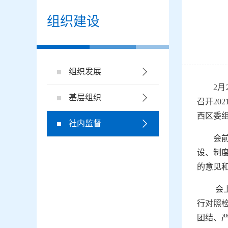
组织建设
组织发展
2
月
基层组织
召开2
西区委
社内监督
会
设、制
的意见
会
行对照
团结、