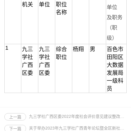
机关
单位
职位
单位
名称
及职务
（职
级）
1
九三
九三
综合
杨翔
男
百色市
学社
学社
职位
田阳区
广西
广西
大数据
区委
区委
发展局
一级科
员
九三学社广西区委2022年度社会评价意见建议整改工作方案
上一篇
关于举办2023年九三学社广西青年论坛暨全区新社员培训班的通知
下一篇