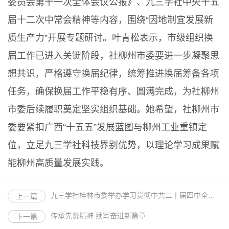
委员会第十一次全体会议公报》、九三学社中央十五
届十二次中常会精神等内容，围绕“因地制宜发展新
质生产力”开展专题研讨。叶青松表示，市级组织换
届工作已进入关键阶段，社柳州市委要进一步凝聚思
想共识，严格遵守换届纪律，统筹推进换届筹备各项
任务，确保换届工作平稳有序、圆满完成，为社柳州
市委后续履职奠定坚实组织基础。她希望，社柳州市
委要紧扣广西“十五五”发展蓝图与柳州工业重镇定
位，立足九三学社科技界别优势，以理论学习成果赋
能柳州高质量发展实践。
九三学社桂林市委举办学习贯彻中共二十届四中全会精神暨2025年提案宣讲会
上一篇
传承先贤精神 续写奋进新篇章
下一篇