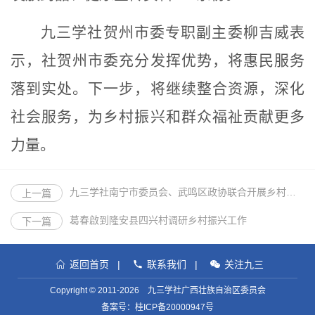
九三学社贺州市委
专职副主委柳吉威
表
示，
社贺州市委
充分发挥优势
，
将惠民服务
落到实处。
下一步
，将继续整合资源，深化
社会服务，为乡村振兴和群众福祉贡献更多
力量。
九三学社南宁市委员会、武鸣区政协联合开展乡村振兴活动
上一篇
葛春啟到隆安县四兴村调研乡村振兴工作
下一篇
返回首页
|
联系我们
|
关注九三
Copyright © 2011-2026 九三学社广西壮族自治区委员会
备案号：
桂ICP备20000947号