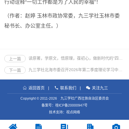
行动诠释“一切工作都是为了人民的幸福”！
（作者：赵婷 玉林市政协常委，九三学社玉林市委
秘书长、办公室主任。）
读原著，学原文，悟原理，葆初心，做新时代的“四有”干部
上一篇
九三学社北海市委召开2026年第二季度理论学习中心组学习（扩大）会暨廉政教育会议
下一篇
返回首页
|
联系我们
|
关注九三
Copyright © 2011-2026 九三学社广西壮族自治区委员会
备案号：
桂ICP备20000947号
技术支持：视点网络