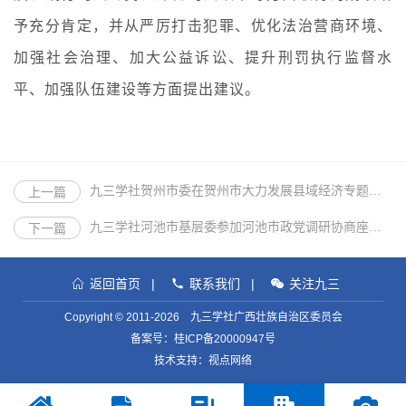
予充分肯定，并从严厉打击犯罪、优化法治营商环境、
加强社会治理、加大公益诉讼、提升刑罚执行监督水
平、加强队伍建设等方面提出建议。
九三学社贺州市委在贺州市大力发展县域经济专题协商座谈会上建言
上一篇
九三学社河池市基层委参加河池市政党调研协商座谈会
下一篇
返回首页
|
联系我们
|
关注九三
Copyright © 2011-2026 九三学社广西壮族自治区委员会
备案号：
桂ICP备20000947号
技术支持：视点网络