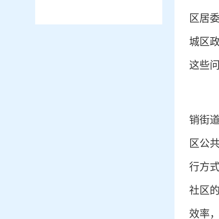
区居
城区
这些
销街
区公
行方
社区
效率