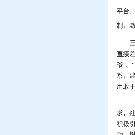
平台
制，
直接
爷”、
系，
用敢
求，
积极
动，