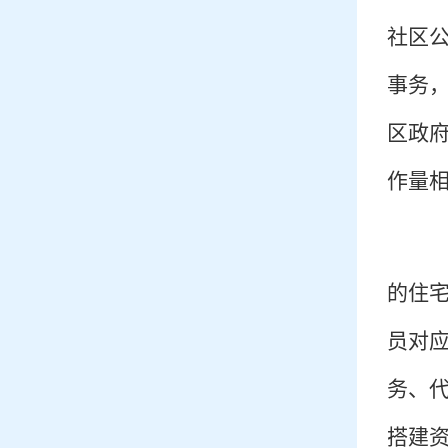
社区
事务
区政
作量
的住
员对应
务、
搭建