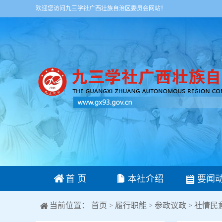
欢迎您访问九三学社广西壮族自治区委员会网站！
首 页
本社介绍
要闻
当前位置：
首页
履行职能
参政议政
社情民
>
>
>