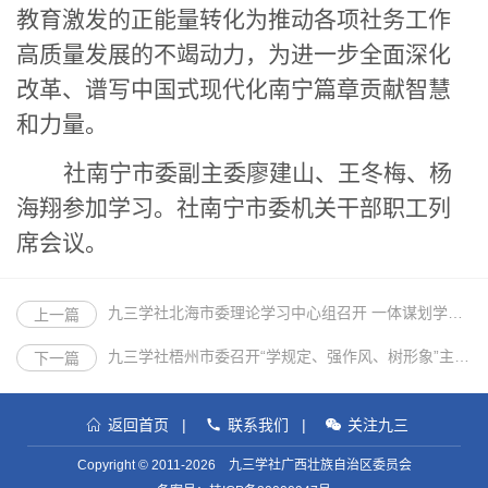
教育
激发的正能量
转化为推动
各项社务工作
高质量发展
的不竭动力
，为进一步全面深化
改革、谱写中国式现代化南宁篇章贡献智慧
和力量。
社南宁市委副主委廖建山、王冬梅、杨
海翔
参加学习
。社南宁市委
机关干部
职工
列
席会议。
九三学社北海市委理论学习中心组召开 一体谋划学用结合，扎实推进“学规定、强作风、树形象”主题教育专题学习会
上一篇
九三学社梧州市委召开“学规定、强作风、树形象”主题教育学习会
下一篇
返回首页
|
联系我们
|
关注九三
Copyright © 2011-2026 九三学社广西壮族自治区委员会