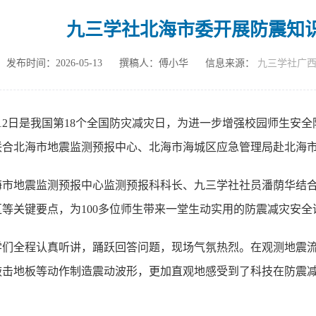
九三学社北海市委开展防震知
发布时间：2026-05-13
撰稿人：傅小华
信息来源：
九三学社广
月12日是我国第18个全国防灾减灾日，为进一步增强校园师生安
联合北海市地震监测预报中心、北海市海城区应急管理局赴北海
海市地震监测预报中心监测预报科科长、九三学社社员潘荫华结
区等关键要点，为100多位师生带来一堂生动实用的防震减灾安全
学们全程认真听讲，踊跃回答问题，现场气氛热烈。在观测地震
敲击地板等动作制造震动波形，更加直观地感受到了科技在防震