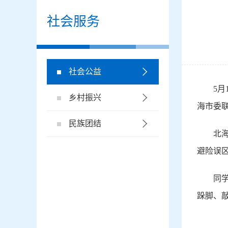
社会服务
社会公益
5
乡村振兴
海市委
民族团结
北
避险误
同
跺脚、