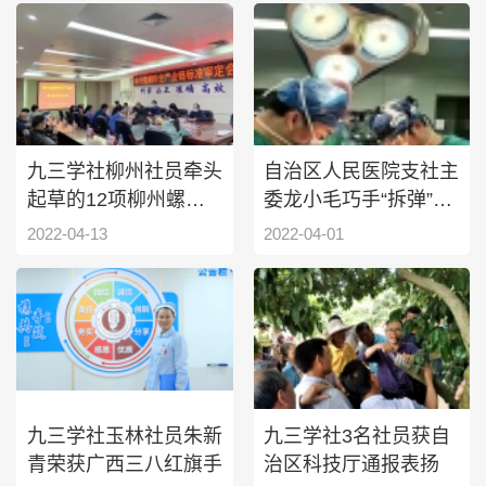
九三学社柳州社员牵头
自治区人民医院支社主
起草的12项柳州螺蛳
委龙小毛巧手“拆弹”化
粉地方标准正式发布
凶险
2022-04-13
2022-04-01
九三学社玉林社员朱新
九三学社3名社员获自
青荣获广西三八红旗手
治区科技厅通报表扬