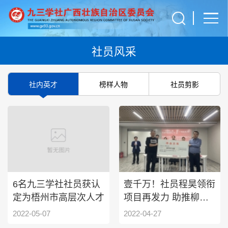
社员风采
社内英才
榜样人物
社员剪影
6名九三学社社员获认
壹千万！社员程昊领衔
定为梧州市高层次人才
项目再发力 助推柳州
螺蛳粉升级
2022-05-07
2022-04-27