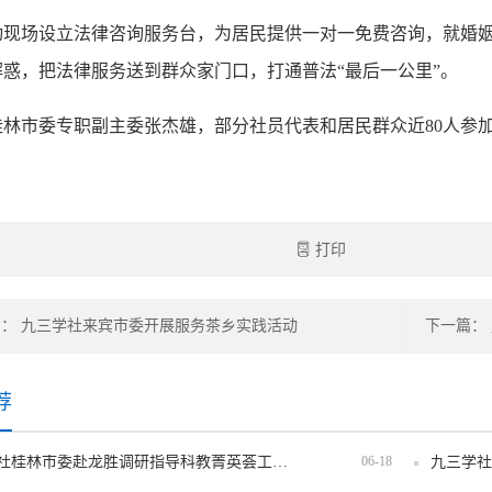
动现场设立法律咨询服务台，为居民提供一对一免费咨询，就婚
解惑，把法律服务送到群众家门口，打通普法“最后一公里”。
桂林市委专职副主委张杰雄，部分社员代表和居民群众近80人参
打印
： 九三学社来宾市委开展服务茶乡实践活动
荐
九三学社桂林市委赴龙胜调研指导科教菁英荟工作站筹备工作
06-18
九三学社