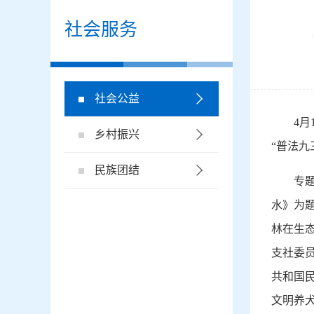
社会服务
社会公益
4
乡村振兴
“普法九
民族团结
专
水》为
林在生
支社委
共和国
文明养