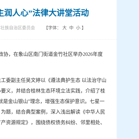
主润人心”法律大讲堂活动
西壮族自治区委员会
【字体：
大
中
小
】
政协，在象山区南门街道金竹社区举办2026年度
工委副主任吴文婷以《遵法典护生态 以法治守山
心要义，并结合桂林生态环境立法实践，介绍了桂
就是金山银山”理念，增强生态保护意识。七星一
》为题，结合典型案例，深入浅出解读《中华人民
矿产资源规定》，围绕债权债务纠纷、邻里相处、