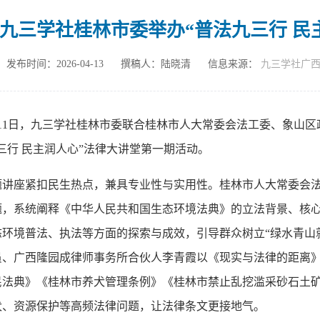
九三学社桂林市委举办“普法九三行 民
发布时间：2026-04-13
撰稿人：陆晓清
信息来源：
九三学社广
月11日，九三学社桂林市委联合桂林市人大常委会法工委、象山区
三行 民主润人心”法律大讲堂第一期活动。
题讲座紧扣民生热点，兼具专业性与实用性。桂林市人大常委会法
题，系统阐释《中华人民共和国生态环境法典》的立法背景、核
态环境普法、执法等方面的探索与成效，引导群众树立“绿水青山
员、广西隆园成律师事务所合伙人李青霞以《现实与法律的距离
民法典》《桂林市养犬管理条例》《桂林市禁止乱挖滥采砂石土
犬、资源保护等高频法律问题，让法律条文更接地气。