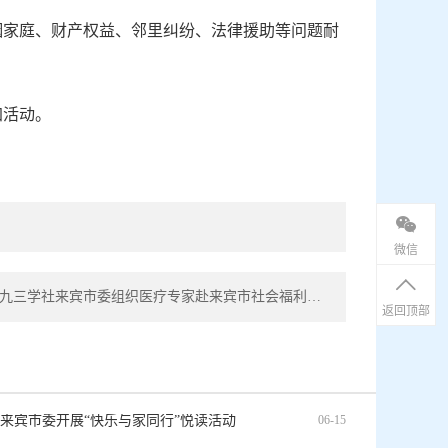
姻家庭、财产权益、邻里纠纷、法律援助等问题耐
加活动。
微信
下一篇： 九三学社来宾市委组织医疗专家赴来宾市社会福利院开展义诊活动
返回顶部
来宾市委开展“快乐与家同行”悦读活动
06-15